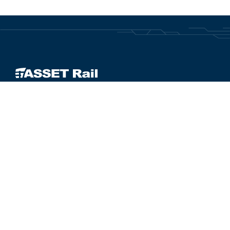
DIRECT NAAR...
Nieuwsoverzicht
Vacatures
Werken bij ASSET Rail
Certificaten
Contact
Bezoekadres hoofdkantoor
De Houtakker 33
6681 CW Bemmel