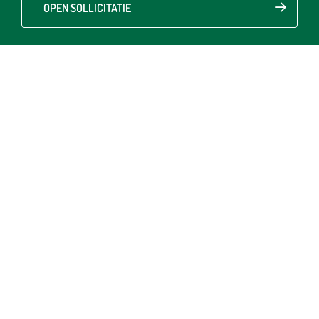
OPEN SOLLICITATIE
(Hoofd)Monteur Baan
Fulltime