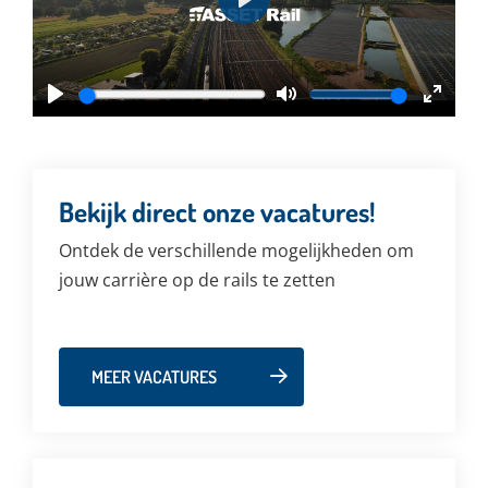
Play
Play
Mute
Enter
fullsc
Bekijk direct onze vacatures!
Ontdek de verschillende mogelijkheden om
jouw carrière op de rails te zetten
MEER VACATURES