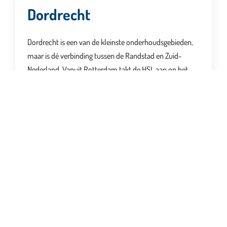
Dordrecht
Dordrecht is een van de kleinste onderhoudsgebieden,
maar is dé verbinding tussen de Randstad en Zuid-
Nederland. Vanuit Rotterdam takt de HSL aan op het
reguliere spoor. Vanuit daar lopen vier sporen via de
Barendrechttunnel en de brug over de Oude Maas
richting Dordrecht, waar het spoor splitst: via de
Moerdijkbrug over het Hollands Diep naar Brabant en de
ander via de MerwedeLingelijn richting Leerdam. In de
Barendrechttunnel onderhouden we zowel de vier
sporen van ProRail, als tunneltechnische installaties,
ook die van de twee HSL-sporen en goederensporen.
Het gebied is een belangrijk knooppunt voor
goederenvervoer: goederentreinen die Kijfhoek verlaten