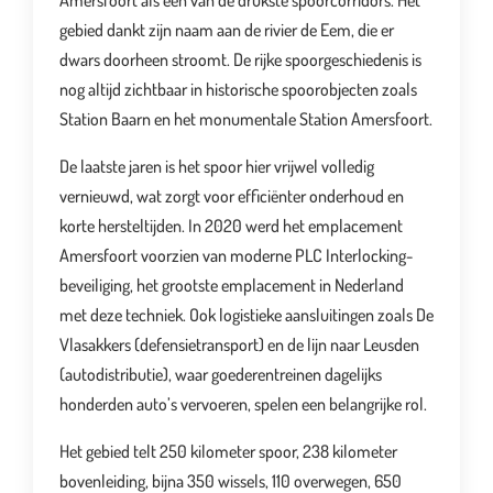
Amersfoort als één van de drukste spoorcorridors. Het
gebied dankt zijn naam aan de rivier de Eem, die er
dwars doorheen stroomt. De rijke spoorgeschiedenis is
nog altijd zichtbaar in historische spoorobjecten zoals
Station Baarn en het monumentale Station Amersfoort.
De laatste jaren is het spoor hier vrijwel volledig
vernieuwd, wat zorgt voor efficiënter onderhoud en
korte hersteltijden. In 2020 werd het emplacement
Amersfoort voorzien van moderne PLC Interlocking-
beveiliging, het grootste emplacement in Nederland
met deze techniek. Ook logistieke aansluitingen zoals De
Vlasakkers (defensietransport) en de lijn naar Leusden
(autodistributie), waar goederentreinen dagelijks
honderden auto’s vervoeren, spelen een belangrijke rol.
Het gebied telt 250 kilometer spoor, 238 kilometer
bovenleiding, bijna 350 wissels, 110 overwegen, 650