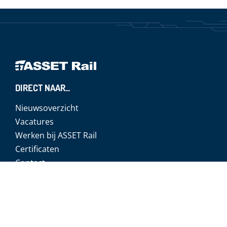
DIRECT NAAR...
Nieuwsoverzicht
Vacatures
Werken bij ASSET Rail
Certificaten
Contact
Bezoekadres hoofdkantoor
De Houtakker 33
6681 CW Bemmel
T: 0481-470310