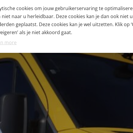
alytische cookies om jouw gebruikerservaring te optimaliser
OVER ONS
TECHNIEKVELD
VEILIGHEID & DUU
iet naar u herleidbaar. Deze cookies kan je dan ook niet ui
rden geplaatst. Deze cookies kan je wel uitzetten. Klik op ‘
igeren’ als je niet akkoord gaat.
rn more