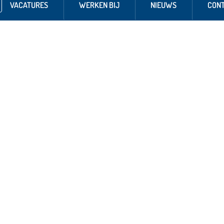
VACATURES
WERKEN BIJ
NIEUWS
CON
 NAAR...
Bezoekadres hoofdkantoo
De Houtakker 33
soverzicht
6681 CW Bemmel
ures
T: 0481-470310
 bij ASSET Rail
icaten
Bezoekadres Eemland
ct
Siliciumweg 16
3812 SX Amersfoort