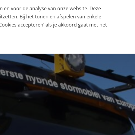
en en voor de analyse van onze website. Deze
RZAAMHEID
ASSET RAIL SPECIALS
DIENSTVERLENING
tzetten. Bij het tonen en afspelen van enkele
Cookies accepteren’ als je akkoord gaat met het