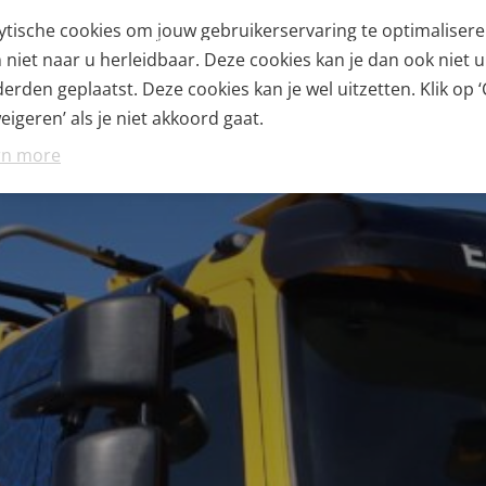
alytische cookies om jouw gebruikerservaring te optimaliser
OVER ONS
TECHNIEKVELD
VEILIGHEID & DUU
iet naar u herleidbaar. Deze cookies kan je dan ook niet ui
rden geplaatst. Deze cookies kan je wel uitzetten. Klik op ‘
igeren’ als je niet akkoord gaat.
rn more