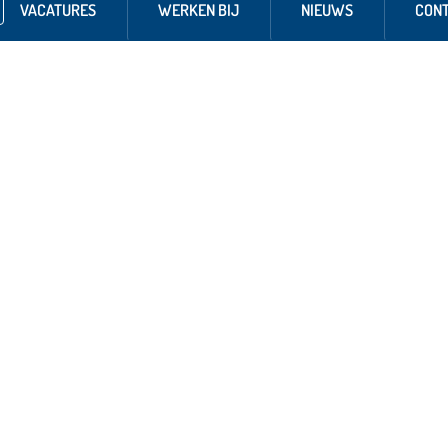
VACATURES
WERKEN BIJ
NIEUWS
CON
 NAAR...
Bezoekadres hoofdkantoo
De Houtakker 33
soverzicht
6681 CW Bemmel
ures
T: 0481-470310
 bij ASSET Rail
icaten
Bezoekadres Eemland
ct
Siliciumweg 16
3812 SX Amersfoort