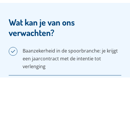
Wat kan je van ons
verwachten?
Baanzekerheid in de spoorbranche: je krijgt
een jaarcontract met de intentie tot
verlenging
Een goed basissalaris: tussen de € 3.443,- en
de € 4.603,- bruto per 4 weken
(dat is €
3.730,- tot € 4.987,- bruto per maand)
op
basis van een fulltime dienstverband. Je
functie is ingeschaald conform de cao
Railinfrastructuur