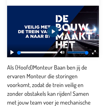
P
l
a
y
P
M
E
l
u
n
Als (Hoofd)Monteur Baan ben jij de
a
t
t
ervaren Monteur die storingen
y
e
e
r
voorkomt, zodat de trein veilig en
f
zonder obstakels kan rijden! Samen
u
met jouw team voer je mechanische
l