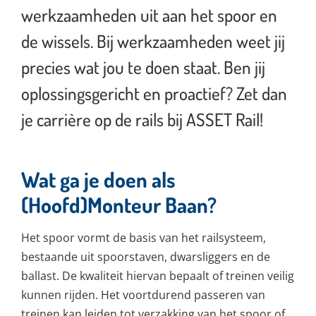
l
werkzaamheden uit aan het spoor en
s
de wissels. Bij werkzaamheden weet jij
c
precies wat jou te doen staat. Ben jij
r
e
oplossingsgericht en proactief? Zet dan
e
je carrière op de rails bij ASSET Rail!
n
Wat ga je doen als
(Hoofd)Monteur Baan?
Het spoor vormt de basis van het railsysteem,
bestaande uit spoorstaven, dwarsliggers en de
ballast. De kwaliteit hiervan bepaalt of treinen veilig
kunnen rijden. Het voortdurend passeren van
treinen kan leiden tot verzakking van het spoor of