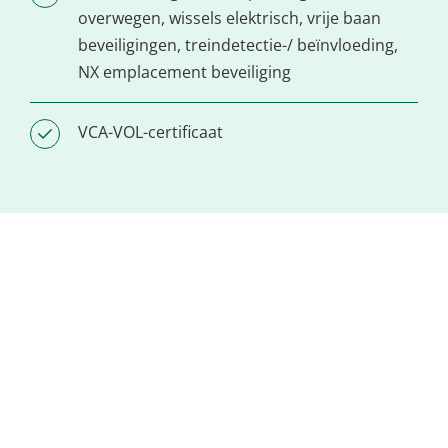
overwegen, wissels elektrisch, vrije baan
beveiligingen, treindetectie-/ beïnvloeding,
NX emplacement beveiliging
VCA-VOL-certificaat
Wat kan je van ons
verwachten?
Baanzekerheid in de spoorbranche: je krijgt