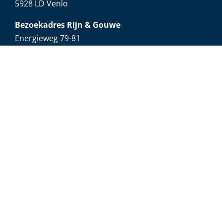
5928 LD Venlo
Bezoekadres Rijn & Gouwe
Energieweg 79-81
2382 NH Zoeterwoude
Bezoekadres Drenthe
Industrieweg 17
7949 AJ Rogat
Bezoekadres Gelre
Innovatieweg 26a
7007 CD Doetinchem
Bezoekadres Dordrecht
Kamerlingh Onnesweg 55
3361 GK Dordrecht
Bezoekadres Neerlands Midden